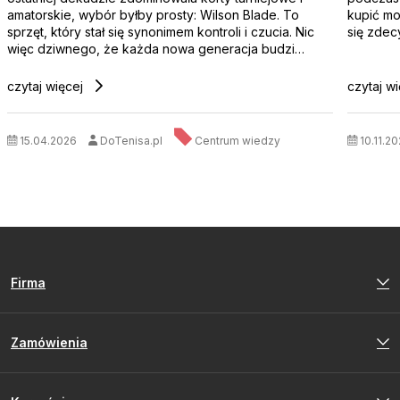
amatorskie, wybór byłby prosty: Wilson Blade. To
kupić mo
sprzęt, który stał się synonimem kontroli i czucia. Nic
się zde
więc dziwnego, że każda nowa generacja budzi
większe emocje niż premiera nowego iPhone'a.
czytaj więcej
czytaj w
15.04.2026
DoTenisa.pl
Centrum wiedzy
10.11.20
Firma
Zamówienia