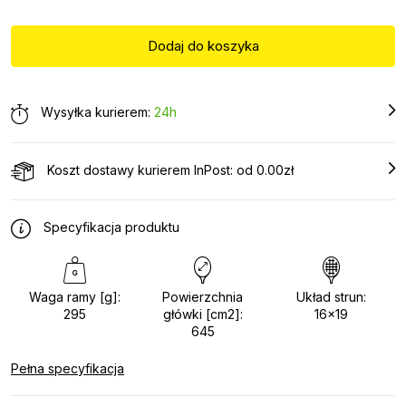
Wysyłka kurierem:
24h
Koszt dostawy kurierem InPost: od 0.00zł
Specyfikacja produktu
Waga ramy [g]:
Powierzchnia
Układ strun:
295
główki [cm2]:
16x19
645
Pełna specyfikacja