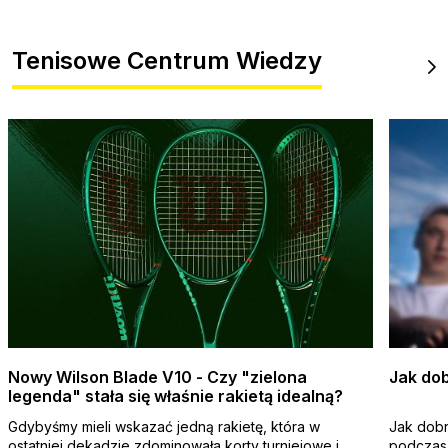
Tenisowe Centrum Wiedzy
Nowy Wilson Blade V10 - Czy "zielona
Jak dob
legenda" stała się właśnie rakietą idealną?
Gdybyśmy mieli wskazać jedną rakietę, która w
Jak dobr
ostatniej dekadzie zdominowała korty turniejowe i
podczas 