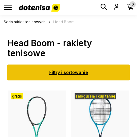
0
Seria rakiet tenisowych
Head Boom
Head Boom - rakiety
tenisowe
Filtry i sortowanie
gratis
zaloguj się i kup taniej