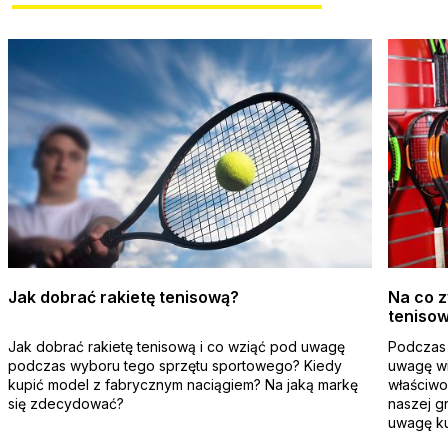
Jak dobrać rakietę tenisową?
Na co z
teniso
Jak dobrać rakietę tenisową i co wziąć pod uwagę
Podczas 
podczas wyboru tego sprzętu sportowego? Kiedy
uwagę wi
kupić model z fabrycznym naciągiem? Na jaką markę
właściwoś
się zdecydować?
naszej g
uwagę ku