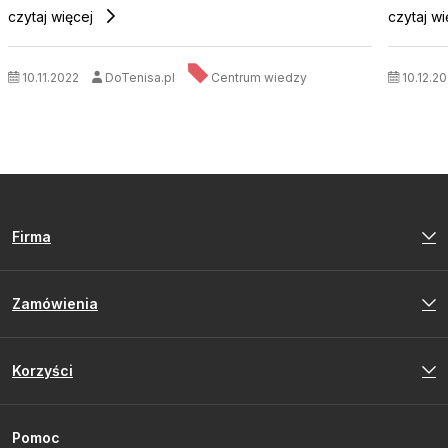
czytaj więcej
czytaj w
10.11.2022
DoTenisa.pl
Centrum wiedzy
10.12.20
Firma
Zamówienia
Korzyści
Pomoc