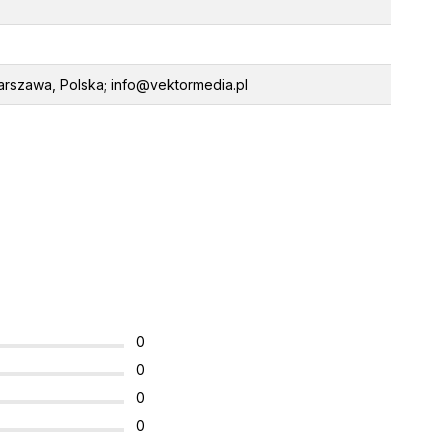
rszawa, Polska; info@vektormedia.pl
0
0
0
0