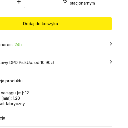
+
stacjonarnym
rierem:
24h
tawy DPD PickUp: od 10.90zł
ja produktu
naciągu [m]: 12
 [mm]: 1.20
set fabryczny
cja