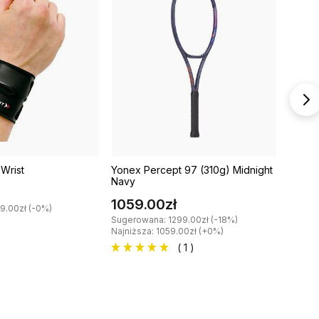
 Wrist
Yonex Percept 97 (310g) Midnight
Karaka
Navy
17.0
1059.00zł
9.00zł (-0%)
Sugero
Sugerowana: 1299.00zł (-18%)
Najniższa: 1059.00zł (+0%)
( 1 )