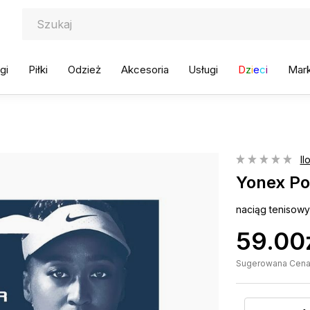
gi
Piłki
Odzież
Akcesoria
Usługi
D
z
i
e
c
i
Mark
Il
Yonex Po
naciąg tenisow
59.00
Sugerowana Cena D