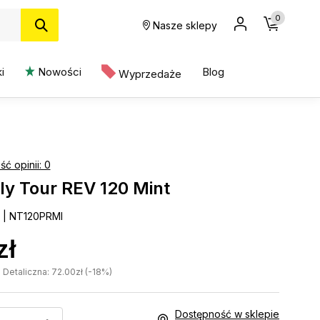
0
Nasze sklepy
i
Nowości
Blog
Wyprzedaże
ość opinii: 0
ly Tour REV 120 Mint
y | NT120PRMI
zł
etaliczna: 72.00zł (-18%)
Dostępność w sklepie