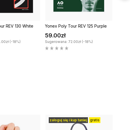
our REV 130 White
Yonex Poly Tour REV 125 Purple
Yonex
59.00zł
59.0
.00zł (-18%)
Sugerowana: 72.00zł (-18%)
Sugero
zaloguj się i kup taniej
gratis