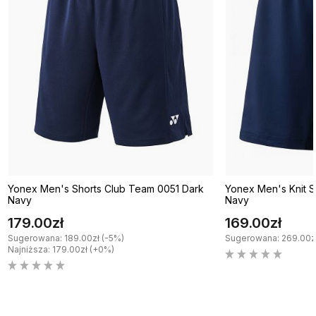
Yonex Men's Shorts Club Team 0051 Dark
Yonex Men's Knit S
Navy
Navy
179.00zł
169.00zł
Sugerowana: 189.00zł (-5%)
Sugerowana: 269.00z
Najniższa: 179.00zł (+0%)