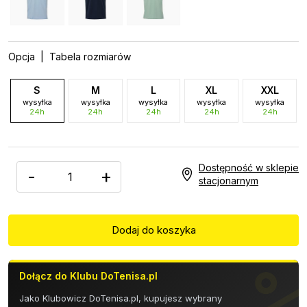
Opcja
| Tabela rozmiarów
S
M
L
XL
XXL
wysyłka
wysyłka
wysyłka
wysyłka
wysyłka
24h
24h
24h
24h
24h
Dostępność w sklepie
-
+
stacjonarnym
Dołącz do Klubu DoTenisa.pl
Jako Klubowicz DoTenisa.pl, kupujesz wybrany