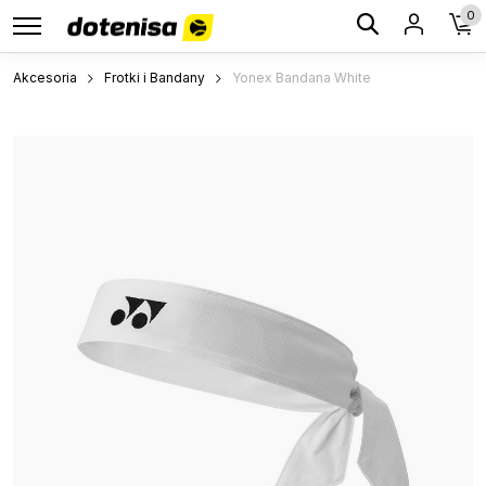
0
Akcesoria
Frotki i Bandany
Yonex Bandana White