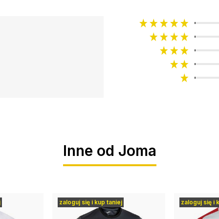
Inne od Joma
j
zaloguj się i kup taniej
zaloguj się i 