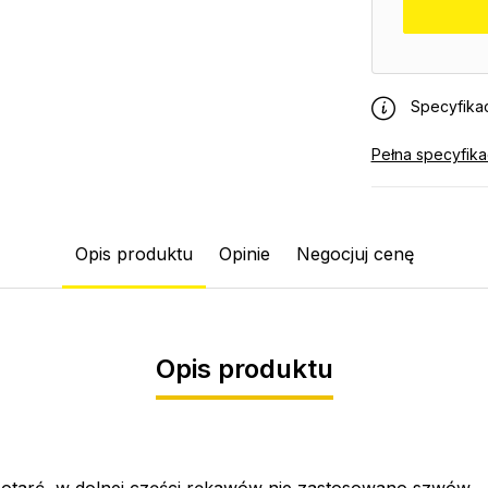
Specyfikac
Pełna specyfika
Opis produktu
Opinie
Negocjuj cenę
Opis produktu
 otarć, w dolnej części rękawów nie zastosowano szwów.