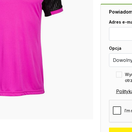
Powiadom 
Adres e-ma
Opcja
Wyr
otr
Polity