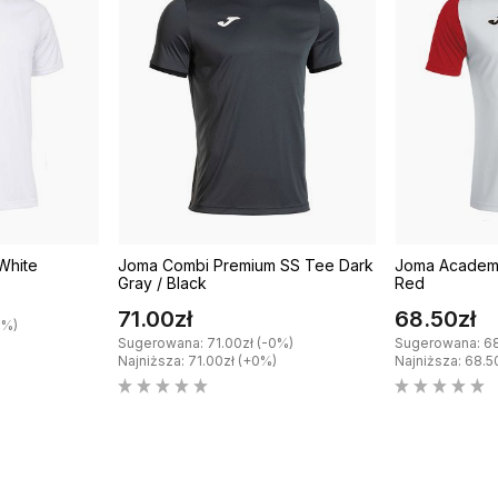
White
Joma Combi Premium SS Tee Dark
Joma Academy
Gray / Black
Red
71.00zł
68.50zł
0%)
)
Sugerowana: 71.00zł (-0%)
Sugerowana: 68
Najniższa: 71.00zł (+0%)
Najniższa: 68.5