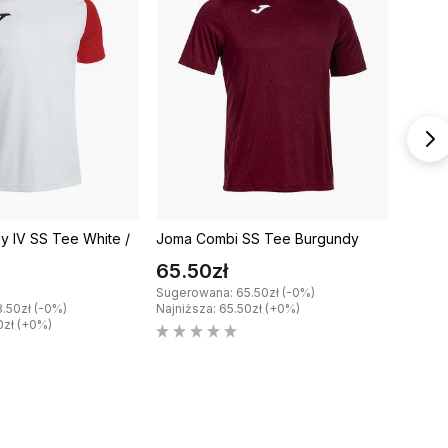
 IV SS Tee White /
Joma Combi SS Tee Burgundy
Joma 
Green 
65.50zł
71.0
Sugerowana: 65.50zł (-0%)
.50zł (-0%)
Najniższa: 65.50zł (+0%)
Sugero
0zł (+0%)
Najniżs