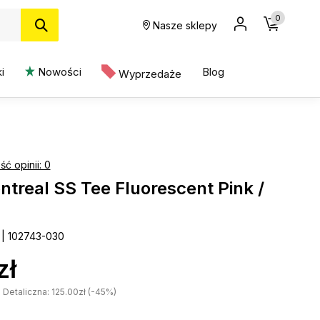
0
Nasze sklepy
i
Nowości
Blog
Wyprzedaże
ość opinii: 0
treal SS Tee Fluorescent Pink /
 | 102743-030
zł
etaliczna: 125.00zł (-45%)