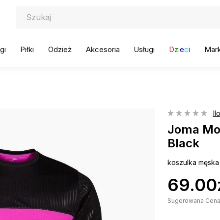
gi
Piłki
Odzież
Akcesoria
Usługi
D
z
i
e
c
i
Mark
Il
Joma Mon
Black
koszulka męska
69.00
Sugerowana Cena D